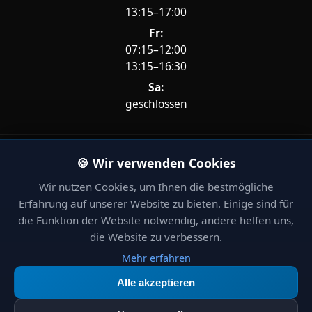
13:15–17:00
Fr:
07:15–12:00
13:15–16:30
Sa:
geschlossen
Unsere Partner – Ihre Stärke.
🍪 Wir verwenden Cookies
Wir nutzen Cookies, um Ihnen die bestmögliche
Erfahrung auf unserer Website zu bieten. Einige sind für
die Funktion der Website notwendig, andere helfen uns,
die Website zu verbessern.
Mehr erfahren
Alle akzeptieren
© 2026 Auto Walser AG – Die Reise beginnt mit uns.
Impressum
Datenschutz
AGB